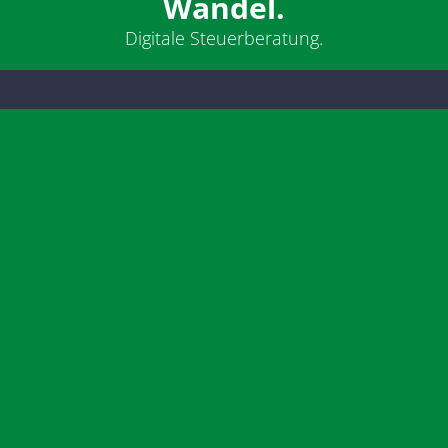
Wandel.
Digitale Steuerberatung.
Mit ADDISON OneClick bieten wir Ihnen eine zentrale
Plattform, um steuer­rele­vante Daten, Belege und
Auswer­tungen sicher und bequem online zu verwalten.
Ob Lohnunterlagen, Rechnungen, Aus­wertungen oder
Rückfragen – alles läuft gebündelt über ein intuitives
Online-Portal.
ZUM LOGIN